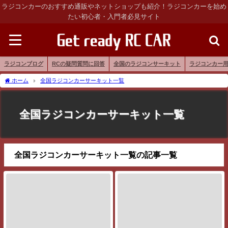
ラジコンカーのおすすめ通販やネットショップも紹介！ラジコンカーを始め
たい初心者・入門者必見サイト
ラジコンブログ
RCの疑問質問に回答
全国のラジコンサーキット
ラジコンカー
ホーム
全国ラジコンカーサーキット一覧
全国ラジコンカーサーキット一覧
全国ラジコンカーサーキット一覧の記事一覧