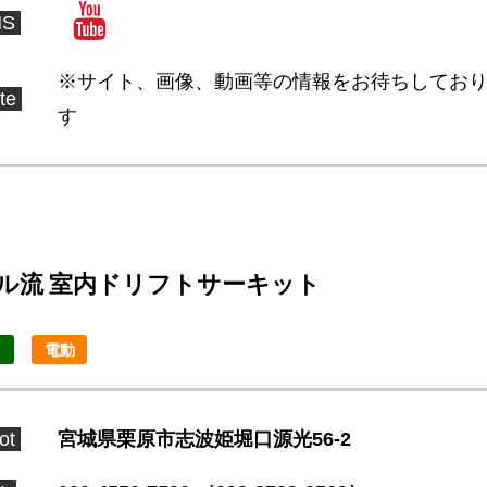
NS
※サイト、画像、動画等の情報をお待ちしてお
te
す
ル流 室内ドリフトサーキット
ト
電動
ot
宮城県栗原市志波姫堀口源光56-2