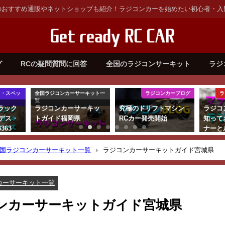
のおすすめ通販やネットショップも紹介！ラジコンカーを始めたい初心者・入
グ
RCの疑問質問に回答
全国のラジコンサーキット
ラジ
ミ・スペッ
全国ラジコンカーサーキット一
ラジコンカーブログ
ラ
覧
ラック
ラジコンカーサーキッ
究極のドリフトマシン
ラジコ
デス・
トガイド福岡県
RCカー発売開始
知って
363
ナーと
スペー
国ラジコンカーサーキット一覧
ラジコンカーサーキットガイド宮城県
カーサーキット一覧
ンカーサーキットガイド宮城県