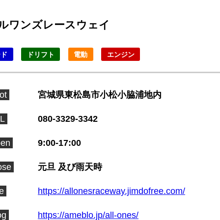
ルワンズレースウェイ
ード
ドリフト
電動
エンジン
ot
宮城県東松島市小松小脇浦地内
L
080-3329-3342
en
9:00-17:00
ose
元旦 及び雨天時
te
https://allonesraceway.jimdofree.com/
og
https://ameblo.jp/all-ones/