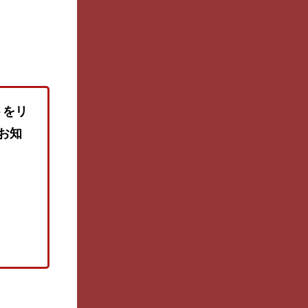
トをリ
お知