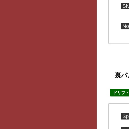
S
No
裏パ
ドリフ
Sp