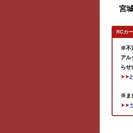
宮
RCカ
※不
アル
らせ
➤➤
※ま
➤➤