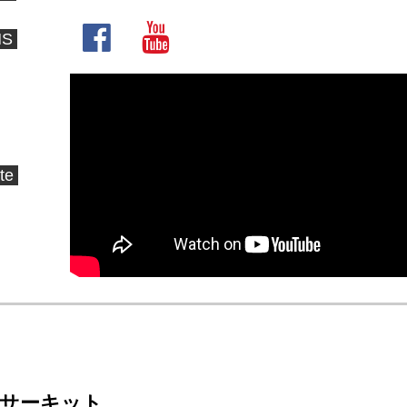
NS
te
Cサーキット