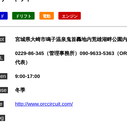
ード
ドリフト
電動
エンジン
ot
宮城県大崎市鳴子温泉鬼首轟地内荒雄湖畔公園
0229-86-345（管理事務所）090-9633-5363（O
L
代表）
en
9:00-17:00
ose
冬季
te
http://www.orccircuit.com/
og