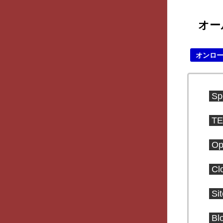
オー
オンロ
Sp
TE
Op
Cl
Si
Bl