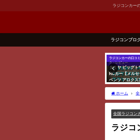
ラジコンカー
ラジコンブロ
全国ラジコンカーサーキット一
ラジコンカーの口コミ・スペッ
ラジコンカーの口コ
覧
ク・レビュー
ク・レビュー
ラジコンカーサーキッ
F1史上初の6輪マシン
タミヤ ビッグト
トガイド奈良県
「タイレル P34」の電
RCカー【メルセ
動RCカー【タミヤ】
ベンツ アロクス3
6×4 クラシック
ス】をレビュー
ホーム
全
全国ラジコン
ラジコ