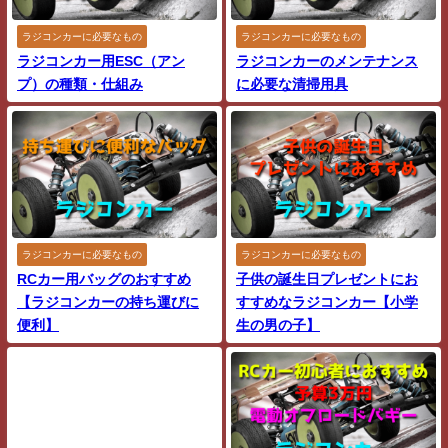
ラジコンカーに必要なもの
ラジコンカーに必要なもの
ラジコンカー用ESC（アン
ラジコンカーのメンテナンス
プ）の種類・仕組み
に必要な清掃用具
ラジコンカーに必要なもの
ラジコンカーに必要なもの
RCカー用バッグのおすすめ
子供の誕生日プレゼントにお
【ラジコンカーの持ち運びに
すすめなラジコンカー【小学
便利】
生の男の子】