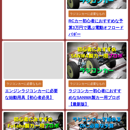
ラジコンカーに必要なもの
RCカー初心者におすすめな予
算3万円で選ぶ電動オフロード
バギー
ラジコンカーに必要なもの
ラジコンカーに必要なもの
エンジンラジコンカーに必要
ラジコンカー初心者におすす
な始動用具【初心者必見】
めなSANWA製カー用プロポ
【最新版】