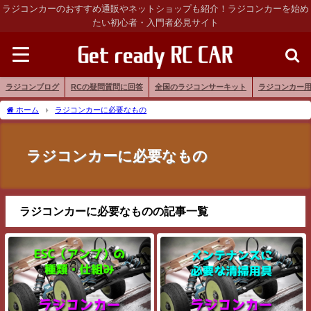
ラジコンカーのおすすめ通販やネットショップも紹介！ラジコンカーを始め
たい初心者・入門者必見サイト
ラジコンブログ
RCの疑問質問に回答
全国のラジコンサーキット
ラジコンカー
ホーム
ラジコンカーに必要なもの
ラジコンカーに必要なもの
ラジコンカーに必要なものの記事一覧