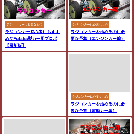
ラジコンカーに必要なもの
ラジコンカーに必要なもの
ラジコンカー初心者におすす
ラジコンカーを始めるのに必
めなFutaba製カー用プロポ
要な予算（エンジンカー編）
【最新版】
ラジコンカーに必要なもの
ラジコンカーを始めるのに必
要な予算（電動カー編）