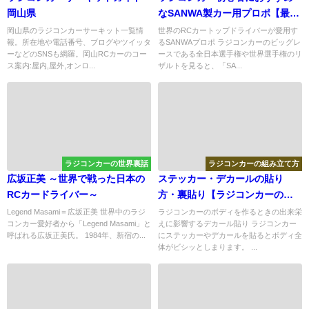
岡山県
なSANWA製カー用プロポ【最新
版】
岡山県のラジコンカーサーキット一覧情
世界のRCカートップドライバーが愛用す
報。所在地や電話番号、ブログやツイッタ
るSANWAプロポ ラジコンカーのビッグレ
ーなどのSNSも網羅。岡山RCカーのコー
ースである全日本選手権や世界選手権のリ
ス案内:屋内,屋外,オンロ...
ザルトを見ると、「SA...
ラジコンカーの世界裏話
ラジコンカーの組み立て方
広坂正美 ～世界で戦った日本の
ステッカー・デカールの貼り
RCカードライバー～
方・裏貼り【ラジコンカーのボ
ディ】
Legend Masami＝広坂正美 世界中のラジ
ラジコンカーのボディを作るときの出来栄
コンカー愛好者から「Legend Masami」と
えに影響するデカール貼り ラジコンカー
呼ばれる広坂正美氏。 1984年、新宿の...
にステッカーやデカールを貼るとボディ全
体がビシッとしまります。 ...