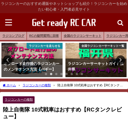
ラジコンカーのおすすめ通販やネットショップも紹介！ラジコンカーを始め
たい初心者・入門者必見サイト
ラジコンブログ
RCの疑問質問に回答
全国のラジコンサーキット
ラジコンカー
ラジコンカーを走らせる
全国ラジコンカーサーキット一覧
オフロード走行後のラジコンカー
ラジコンカーサーキットガイド福
のメンテナンス方法【バギー】
井県
ホーム
ラジコンカーの種類
陸上自衛隊 10式戦車はおすすめ【RCタンクレ
ビュー】
ラジコンカーの種類
陸上自衛隊 10式戦車はおすすめ【RCタンクレビ
ュー】