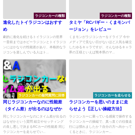
ラジコンカーの種類
ラジコンカーの種類
進化したトイラジコンはおすす
タミヤ「RCバギー・くまモンバ
め
ージョン」をレビュー
劇的に進化を続けるトイラジコンの世界
くまモンがラジコンカーをドライブ 今や
一昔前まではホビーラジコンとトイラジコ
メディアで見ない日がないほど人気を確立
ンにはかなりの性能差があり、本格的なラ
したゆるキャラですが、そんなゆるキャラ
ジコンを楽しんでいる人はト...
界の王様といえば熊本県のマ...
ラジコンカーの疑問質問に回答
ラジコンカーを走らせる
同じラジコンカーなのに性能差
ラジコンカーを思いのままに走
（タイム差）が出るのはなぜか
らせよう【正しい操縦方法】
同じラジコンカーなのにタイム差が出るの
ラジコンカーに乗っている感覚で操作する
はなぜかという質問 組立やセッティング
ラジコンカーの操縦で、真っ直ぐの往復走
の良し悪しで決まるRCカーの性能差 同じ
行には慣れましたか？自分の方へ向かって
ラジコンカーを走らせてい...
くるときに、ラジコンカー...