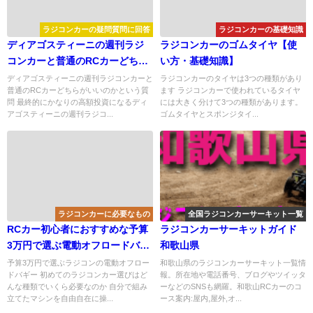
ラジコンカーの疑問質問に回答
ラジコンカーの基礎知識
ディアゴスティーニの週刊ラジ
ラジコンカーのゴムタイヤ【使
コンカーと普通のRCカーどちら
い方・基礎知識】
がいいのか
ディアゴスティーニの週刊ラジコンカーと
ラジコンカーのタイヤは3つの種類があり
普通のRCカーどちらがいいのかという質
ます ラジコンカーで使われているタイヤ
問 最終的にかなりの高額投資になるディ
には大きく分けて3つの種類があります。
アゴスティーニの週刊ラジコ...
ゴムタイヤとスポンジタイ...
ラジコンカーに必要なもの
全国ラジコンカーサーキット一覧
RCカー初心者におすすめな予算
ラジコンカーサーキットガイド
3万円で選ぶ電動オフロードバギ
和歌山県
ー
予算3万円で選ぶラジコンの電動オフロー
和歌山県のラジコンカーサーキット一覧情
ドバギー 初めてのラジコンカー選びはど
報。所在地や電話番号、ブログやツイッタ
んな種類でいくら必要なのか 自分で組み
ーなどのSNSも網羅。和歌山RCカーのコ
立てたマシンを自由自在に操...
ース案内:屋内,屋外,オ...