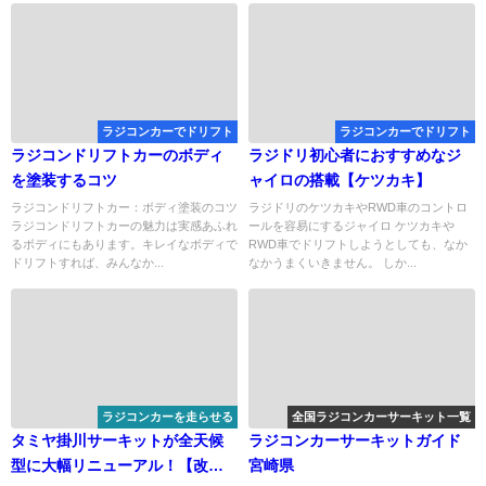
ラジコンカーでドリフト
ラジコンカーでドリフト
ラジコンドリフトカーのボディ
ラジドリ初心者におすすめなジ
を塗装するコツ
ャイロの搭載【ケツカキ】
ラジコンドリフトカー：ボディ塗装のコツ
ラジドリのケツカキやRWD車のコントロ
ラジコンドリフトカーの魅力は実感あふれ
ールを容易にするジャイロ ケツカキや
るボディにもあります。キレイなボディで
RWD車でドリフトしようとしても、なか
ドリフトすれば、みんなか...
なかうまくいきません。 しか...
ラジコンカーを走らせる
全国ラジコンカーサーキット一覧
タミヤ掛川サーキットが全天候
ラジコンカーサーキットガイド
型に大幅リニューアル！【改
宮崎県