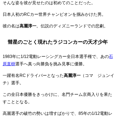
そんな姿を彼が見せたのは初めてのことだった。
日本人初のRCカー世界チャンピオンを掴みかけた男。
彼の名は
高麗淳一
。伝説のディズニーランドでの悲劇。
彗星のごとく現れたラジコンカーの天才少年
1983年に1/12電動レーシングカー全日本選手権で、あの
石
原直樹
選手へ真っ向勝負を挑み見事に優勝。
一躍有名RCドライバーとなった
高麗淳一
（コマ ジュンイ
チ）選手。
この全日本優勝をきっかけに、名門チーム京商入りを果た
すこととなる。
高麗選手の破竹の勢いは増すばかりで、85年の1/12電動レ