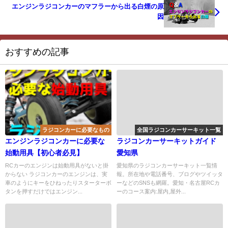
エンジンラジコンカーのマフラーから出る白煙の原
因
おすすめの記事
ラジコンカーに必要なもの
全国ラジコンカーサーキット一覧
エンジンラジコンカーに必要な
ラジコンカーサーキットガイド
始動用具【初心者必見】
愛知県
RCカーのエンジンは始動用具がないと掛
愛知県のラジコンカーサーキット一覧情
からない ラジコンカーのエンジンは、実
報。所在地や電話番号、ブログやツイッタ
車のようにキーをひねったりスターターボ
ーなどのSNSも網羅。愛知・名古屋RCカ
タンを押すだけではエンジン...
ーのコース案内:屋内,屋外...