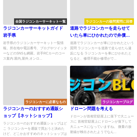
全国ラジコンカーサーキット一覧
ラジコンカーの疑問質問に回答
ラジコンカーサーキットガイド
道路でラジコンカーを走らせて
岩手県
いたら車にひかれたので弁償し
てほしい
岩手県のラジコンカーサーキット一覧情
道路でラジコンカーが車にひかれたという
報。所在地や電話番号、ブログやツイッタ
質問 ラジコンカーを道路で走らせたら違
ーなどのSNSも網羅。岩手RCカーのコー
反になる ラジコンカーを車にひかれたと
ス案内:屋内,屋外,オンロ...
なると、修理不能か修理がで...
ラジコンカーに必要なもの
ラジコンカーブログ
ラジコンカーのおすすめ通販シ
ドローン問題を考える
ョップ【ネットショップ】
ドローンが首相官邸屋上に落下で大ニュー
スに 首相官邸屋上にドローンが落下して
ラジコンカーのおすすめ通販ショップはど
大ニュースになっていますね。 微量の放
こ ラジコンカーを通販で買おうと決めた
射線が検出されたようでなん...
けど、どこかおすすめのネットショップは