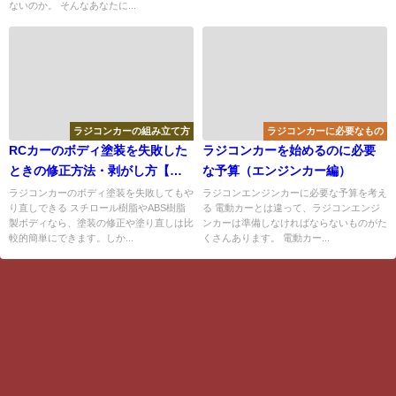
ないのか。 そんなあなたに...
ラジコンカーの組み立て方
ラジコンカーに必要なもの
RCカーのボディ塗装を失敗した
ラジコンカーを始めるのに必要
ときの修正方法・剥がし方【ポ
な予算（エンジンカー編）
リカ・ペイントリムーバー】
ラジコンカーのボディ塗装を失敗してもや
ラジコンエンジンカーに必要な予算を考え
り直しできる スチロール樹脂やABS樹脂
る 電動カーとは違って、ラジコンエンジ
製ボディなら、塗装の修正や塗り直しは比
ンカーは準備しなければならないものがた
較的簡単にできます。しか...
くさんあります。 電動カー...
ホーム
お問い合わせ
サイトマップ
プライバシーポリシー
リンク