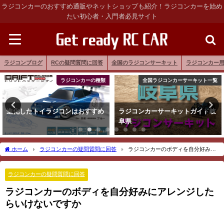
ラジコンカーのおすすめ通販やネットショップも紹介！ラジコンカーを始め
たい初心者・入門者必見サイト
ラジコンブログ
RCの疑問質問に回答
全国のラジコンサーキット
ラジコンカー
ラジコンカーの種類
全国ラジコンカーサーキット一覧
進化したトイラジコンはおすすめ
ラジコンカーサーキットガイド岐
阜県
ホーム
ラジコンカーの疑問質問に回答
ラジコンカーのボディを自分好みに
アレンジしたらいけないですか
ラジコンカーの疑問質問に回答
ラジコンカーのボディを自分好みにアレンジした
らいけないですか