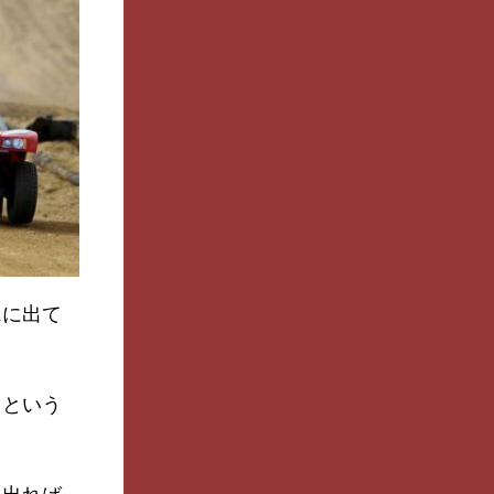
ス
に出て
」という