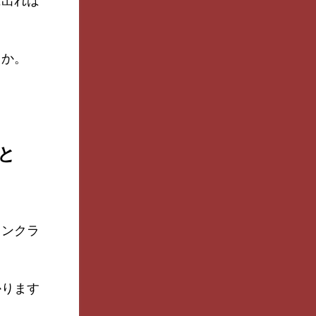
に出れば
うか。
と
コンクラ
かります