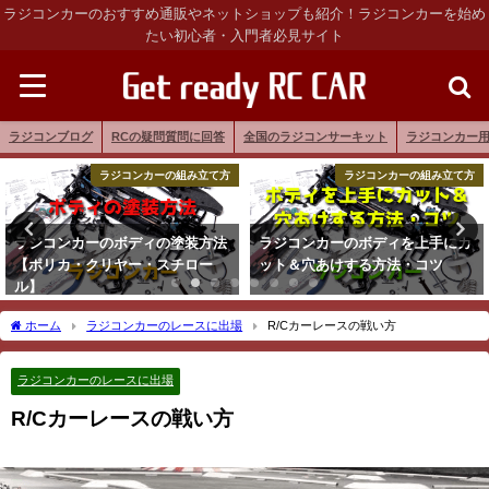
ラジコンカーのおすすめ通販やネットショップも紹介！ラジコンカーを始め
たい初心者・入門者必見サイト
ラジコンブログ
RCの疑問質問に回答
全国のラジコンサーキット
ラジコンカー
ラジコンカーの組み立て方
ラジコンカーの組み立て方
ラジコンカーのボディの塗装方法
ラジコンカーのボディを上手にカ
【ポリカ・クリヤー・スチロー
ット＆穴あけする方法・コツ
ル】
ホーム
ラジコンカーのレースに出場
R/Cカーレースの戦い方
ラジコンカーのレースに出場
R/Cカーレースの戦い方