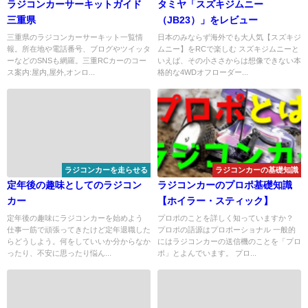
ラジコンカーサーキットガイド
タミヤ「スズキジムニー
三重県
（JB23）」をレビュー
三重県のラジコンカーサーキット一覧情
日本のみならず海外でも大人気【スズキジ
報。所在地や電話番号、ブログやツイッタ
ムニー】をRCで楽しむ スズキジムニーと
ーなどのSNSも網羅。三重RCカーのコー
いえば、その小ささからは想像できない本
ス案内:屋内,屋外,オンロ...
格的な4WDオフローダー...
ラジコンカーを走らせる
ラジコンカーの基礎知識
定年後の趣味としてのラジコン
ラジコンカーのプロポ基礎知識
カー
【ホイラー・スティック】
定年後の趣味にラジコンカーを始めよう
プロポのことを詳しく知っていますか？
仕事一筋で頑張ってきたけど定年退職した
プロポの語源はプロポーショナル 一般的
らどうしよう。何をしていいか分からなか
にはラジコンカーの送信機のことを「プロ
ったり、不安に思ったり悩ん...
ポ」とよんでいます。 プロ...