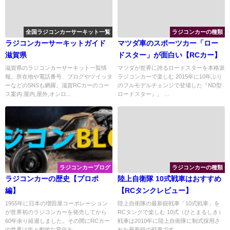
全国ラジコンカーサーキット一覧
ラジコンカーの種類
ラジコンカーサーキットガイド
マツダ車のスポーツカー「ロー
滋賀県
ドスター」が面白い【RCカー】
滋賀県のラジコンカーサーキット一覧情
マツダが世界に誇るロードスターを本格派
報。所在地や電話番号、ブログやツイッタ
ラジコンカーで楽しむ 2015年に10年ぶり
ーなどのSNSも網羅。滋賀RCカーのコー
のフルモデルチェンジで登場した『ND型
ス案内:屋内,屋外,オンロ...
ロードスター』。 ...
ラジコンカーブログ
ラジコンカーの種類
ラジコンカーの歴史【プロポ
陸上自衛隊 10式戦車はおすすめ
編】
【RCタンクレビュー】
1955年に日本の増田屋コーポレーション
陸上自衛隊の最新鋭戦車「10式戦車」を
が世界初のラジコンカーを発売してから
RCタンクで楽しむ 10式（ひとまるしき）
60年余り経過しました。その間にRCカー
戦車は2010年に陸上自衛隊に制式採用さ
の世界は年々劇的な変化を...
れた最新鋭の戦車です...