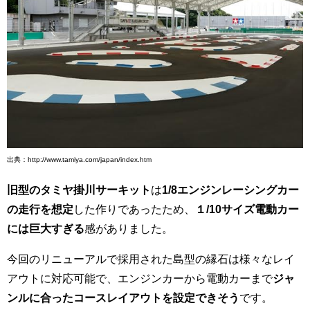
出典：http://www.tamiya.com/japan/index.htm
旧型のタミヤ掛川サーキット
は
1/8エンジンレーシングカー
の走行を想定
した作りであったため、
１/10サイズ電動カー
には巨大すぎる
感がありました。
今回のリニューアルで採用された島型の縁石は様々なレイ
アウトに対応可能で、エンジンカーから電動カーまで
ジャ
ンルに合ったコースレイアウトを設定できそう
です。