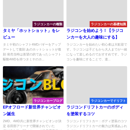
ラジコンカーの種類
ラジコンカーの基礎知識
タミヤ「ホットショット」をレ
ラジコンを始めよう！【ラジコ
ビュー
ンカーを大人の趣味にする】
タミヤ初のシャフト4WDバギーをアップ
ラジコンカーを始めたい初心者は大歓迎で
デートして復刻 あのホットショットが復
す。ラジコンは子どもから大人までが一緒
刻 発売当時は羨望の的であったシャフト
になって楽しめるのでおすすめです。ラジ
駆動4WDを持つタミヤのホ...
コンを趣味にすることで、達...
ラジコンカーブログ
ラジコンカーでドリフト
EPオフロード新世界チャンピオ
ラジコンドリフトカーのボディ
ン誕生
を塗装するコツ
2WD、4WD共に新世界チャンピオンが決
ラジコンドリフトカー：ボディ塗装のコツ
定 谷田部アリーナで開催されていた
ラジコンドリフトカーの魅力は実感あふれ