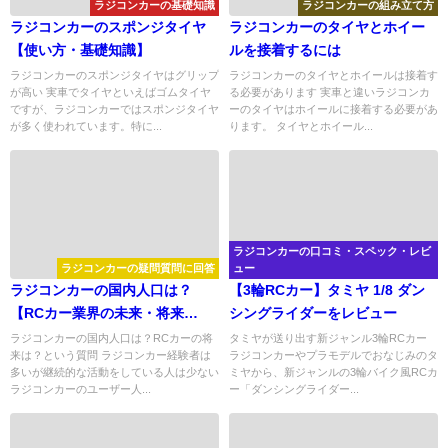
ラジコンカーの基礎知識
ラジコンカーの組み立て方
ラジコンカーのスポンジタイヤ
ラジコンカーのタイヤとホイー
【使い方・基礎知識】
ルを接着するには
ラジコンカーのスポンジタイヤはグリップ
ラジコンカーのタイヤとホイールは接着す
が高い 実車でタイヤといえばゴムタイヤ
る必要があります 実車と違いラジコンカ
ですが、ラジコンカーではスポンジタイヤ
ーのタイヤはホイールに接着する必要があ
が多く使われています。特に...
ります。 タイヤとホイール...
ラジコンカーの口コミ・スペック・レビ
ラジコンカーの疑問質問に回答
ュー
ラジコンカーの国内人口は？
【3輪RCカー】タミヤ 1/8 ダン
【RCカー業界の未来・将来
シングライダーをレビュー
は？】
ラジコンカーの国内人口は？RCカーの将
タミヤが送り出す新ジャンル3輪RCカー
来は？という質問 ラジコンカー経験者は
ラジコンカーやプラモデルでおなじみのタ
多いが継続的な活動をしている人は少ない
ミヤから、新ジャンルの3輪バイク風RCカ
ラジコンカーのユーザー人...
ー「ダンシングライダー...