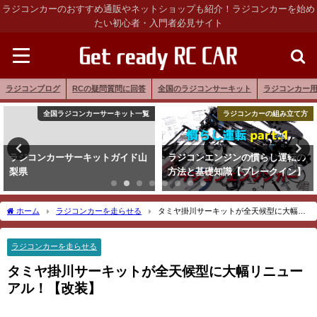
ラジコンカーのおすすめ通販やネットショップも紹介！ラジコンカーを始め
たい初心者・入門者必見サイト
ラジコンブログ
RCの疑問質問に回答
全国のラジコンサーキット
ラジコンカー
全国ラジコンカーサーキット一覧
ラジコンカーの組み立て方
ラジコンカーサーキットガイド山
ラジコンエンジンの慣らし運転の
梨県
方法と基礎知識【ブレークイン】
ホーム
ラジコンカーを走らせる
タミヤ掛川サーキットが全天候型に大幅リ
ニューアル！【改装】
ラジコンカーを走らせる
タミヤ掛川サーキットが全天候型に大幅リニュー
アル！【改装】