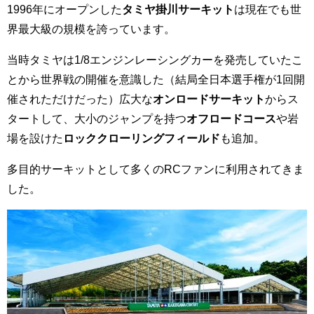
1996年にオープンした
タミヤ掛川サーキット
は現在でも世
界最大級の規模を誇っています。
当時タミヤは1/8エンジンレーシングカーを発売していたこ
とから世界戦の開催を意識した（結局全日本選手権が1回開
催されただけだった）広大な
オンロードサーキット
からス
タートして、大小のジャンプを持つ
オフロードコース
や岩
場を設けた
ロッククローリングフィールド
も追加。
多目的サーキットとして多くのRCファンに利用されてきま
した。