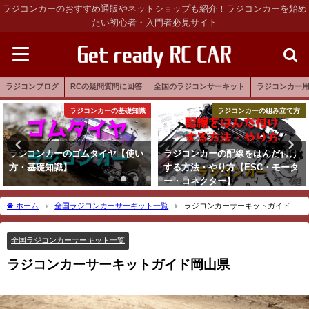
ラジコンカーのおすすめ通販やネットショップも紹介！ラジコンカーを始め
たい初心者・入門者必見サイト
ラジコンブログ
RCの疑問質問に回答
全国のラジコンサーキット
ラジコンカー
ラジコンカーの基礎知識
ラジコンカーの組み立て方
ラジコンカーのゴムタイヤ【使い
ラジコンカーの配線をはんだ付け
方・基礎知識】
する方法・やり方【ESC・モータ
ー・コネクター】
ホーム
全国ラジコンカーサーキット一覧
ラジコンカーサーキットガイド岡
山県
全国ラジコンカーサーキット一覧
ラジコンカーサーキットガイド岡山県