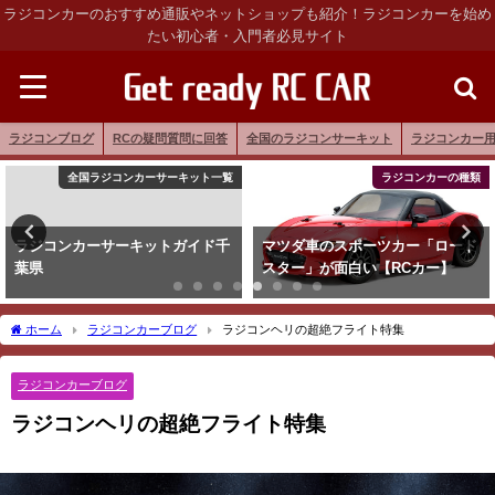
ラジコンカーのおすすめ通販やネットショップも紹介！ラジコンカーを始め
たい初心者・入門者必見サイト
ラジコンブログ
RCの疑問質問に回答
全国のラジコンサーキット
ラジコンカー
全国ラジコンカーサーキット一覧
ラジコンカーの種類
ラジコンカーサーキットガイド千
マツダ車のスポーツカー「ロード
葉県
スター」が面白い【RCカー】
ホーム
ラジコンカーブログ
ラジコンヘリの超絶フライト特集
ラジコンカーブログ
ラジコンヘリの超絶フライト特集