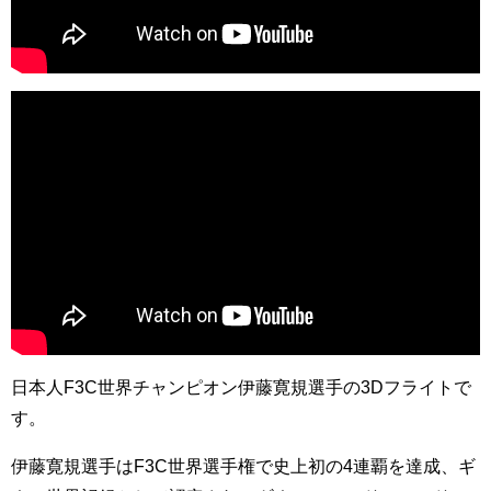
日本人F3C世界チャンピオン伊藤寛規選手の3Dフライトで
す。
伊藤寛規選手はF3C世界選手権で史上初の4連覇を達成、ギ