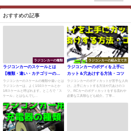
おすすめの記事
ラジコンカーの種類
ラジコンカーの組み立て方
ラジコンカーのスケールとは
ラジコンカーのボディを上手に
【種類・違い・カテゴリーの名
カット＆穴あけする方法・コツ
前】
ラジコンカーのスケールの種類や違いとは
ラジコンカーのボディカットが苦手な人向
ラジコンカーは、よく1/10スケールとか
け。上手にカットする方法や穴あけのコ
1/8スケールと呼ばれます。ところで「ス
ツ。RCカーのボディカットをする流れや
ケール」とはなんでし...
必要な工具類なども紹介。丁寧...