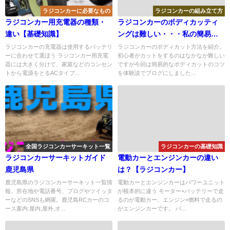
ラジコンカーに必要なもの
ラジコンカーの組み立て方
ラジコンカー用充電器の種類・
ラジコンカーのボディカッティ
違い【基礎知識】
ングは難しい・・・私の簡易カ
ット方法を紹介
ラジコンカーの充電器は使用するバッテリ
ラジコンカーのボディカット方法を紹介。
ーに合わせて選ぼう ラジコンカー用充電
初心者がカットをするのはなかなか難しい
器には大きく分けて、家庭などのコンセン
ですが今回は簡易的なボディカットのコツ
トから電源をとるACタイプ...
を体験談でブログにしました...
全国ラジコンカーサーキット一覧
ラジコンカーの基礎知識
ラジコンカーサーキットガイド
電動カーとエンジンカーの違い
鹿児島県
は？【ラジコンカー】
鹿児島県のラジコンカーサーキット一覧情
電動カーとエンジンカーはパワーユニット
報。所在地や電話番号、ブログやツイッタ
が根本的に違う モーター+バッテリーで走
ーなどのSNSも網羅。鹿児島RCカーのコ
るのが電動カー、エンジン+燃料で走るの
ース案内:屋内,屋外,オ...
がエンジンカーです。 パ...