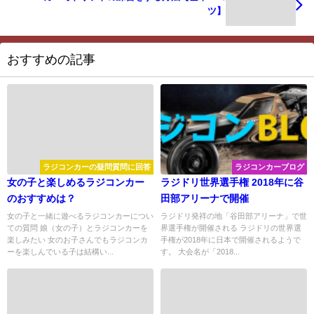
ツ】
おすすめの記事
ラジコンカーの疑問質問に回答
ラジコンカーブログ
女の子と楽しめるラジコンカー
ラジドリ世界選手権 2018年に谷
のおすすめは？
田部アリーナで開催
女の子と一緒に遊べるラジコンカーについ
ラジドリ発祥の地「谷田部アリーナ」で世
ての質問 娘（女の子）とラジコンカーを
界選手権が開催される ラジドリの世界選
楽しみたい 女のお子さんでもラジコンカ
手権が2018年に日本で開催されるようで
ーを楽しんでいる子は結構い...
す。 大会名が「2018...