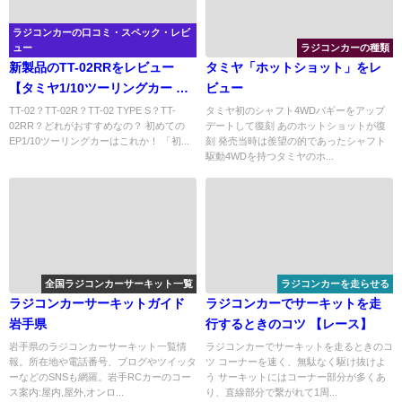
ラジコンカーの口コミ・スペック・レビ
ュー
ラジコンカーの種類
新製品のTT-02RRをレビュー
タミヤ「ホットショット」をレ
【タミヤ1/10ツーリングカー シ
ビュー
ャーシキット】
TT-02？TT-02R？TT-02 TYPE S？TT-
タミヤ初のシャフト4WDバギーをアップ
02RR？どれがおすすめなの？ 初めての
デートして復刻 あのホットショットが復
EP1/10ツーリングカーはこれか！ 「初...
刻 発売当時は羨望の的であったシャフト
駆動4WDを持つタミヤのホ...
全国ラジコンカーサーキット一覧
ラジコンカーを走らせる
ラジコンカーサーキットガイド
ラジコンカーでサーキットを走
岩手県
行するときのコツ 【レース】
岩手県のラジコンカーサーキット一覧情
ラジコンカーでサーキットを走るときのコ
報。所在地や電話番号、ブログやツイッタ
ツ コーナーを速く、無駄なく駆け抜けよ
ーなどのSNSも網羅。岩手RCカーのコー
う サーキットにはコーナー部分が多くあ
ス案内:屋内,屋外,オンロ...
り、直線部分で繋がれて1周...