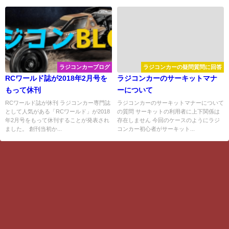
ラジコンカーブログ
ラジコンカーの疑問質問に回答
RCワールド誌が2018年2月号を
ラジコンカーのサーキットマナ
もって休刊
ーについて
RCワールド誌が休刊 ラジコンカー専門誌
ラジコンカーのサーキットマナーについて
として人気がある「RCワールド」が2018
の質問 サーキットの利用者に上下関係は
年2月号をもって休刊することが発表され
存在しません 今回のケースのようにラジ
ました。 創刊当初か...
コンカー初心者がサーキット...
ホーム
お問い合わせ
サイトマップ
プライバシーポリシー
リンク
ラジコンカーを始めたい初心者の入門ブログ「Get ready RC CAR」 All