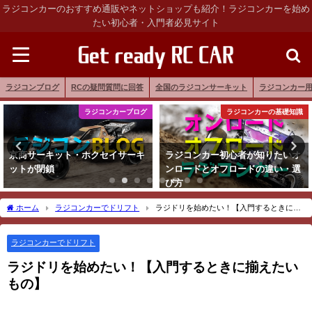
ラジコンカーのおすすめ通販やネットショップも紹介！ラジコンカーを始め
たい初心者・入門者必見サイト
ラジコンブログ
RCの疑問質問に回答
全国のラジコンサーキット
ラジコンカー
ラジコンカーブログ
ラジコンカーの基礎知識
京商サーキット・ホクセイサーキ
ラジコンカー初心者が知りたいオ
ットが閉鎖
ンロードとオフロードの違い・選
び方
ホーム
ラジコンカーでドリフト
ラジドリを始めたい！【入門するときに揃
えたいもの】
ラジコンカーでドリフト
ラジドリを始めたい！【入門するときに揃えたい
もの】